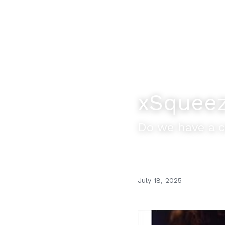
xSquee
Do we have a 
July 18, 2025