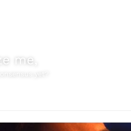
ze me,
consensus yet?