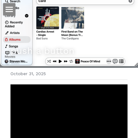
ホーム
仕事
push a button 
運
文書館
October 31, 2025
写真
Amazon Kindle
翻訳
POWERED BY