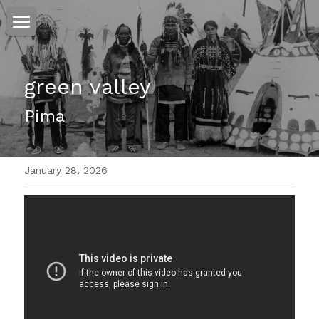
ホーム
green valley 
仕事
Pima
運
文書館
January 28, 2026
写真
Amazon Kindle
翻訳
POWERED BY