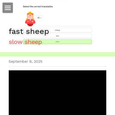
ホーム
fast sheep
仕事
slow sheep
運
文書館
September 9, 2025
写真
Amazon Kindle
翻訳
POWERED BY