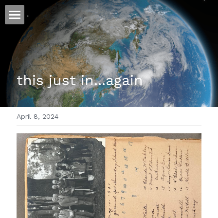
ホーム
仕事
this just in...again
運
文書館
April 8, 2024
写真
Amazon Kindle
翻訳
POWERED BY