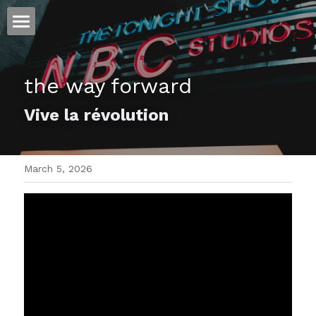
ホーム
the way forward 
仕事
Vive la révolution
運
文書館
March 5, 2026
写真
Amazon Kindle
翻訳
POWERED BY