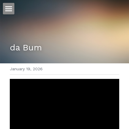
ホーム
仕事
da Bum
運
文書館
January 19, 2026
写真
Amazon Kindle
翻訳
POWERED BY