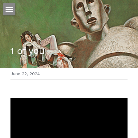
ホーム
仕事
1 of you
運
文書館
June 22, 2024
写真
Amazon Kindle
翻訳
POWERED BY